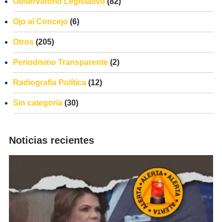
Observatorio Legislativo
(82)
Ojo al Concejo
(6)
Otros
(205)
Periodismo Transparente
(2)
Radiografía Política
(12)
Sin categoría
(30)
Noticias recientes