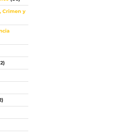
, Crimen y
ncia
2)
2)