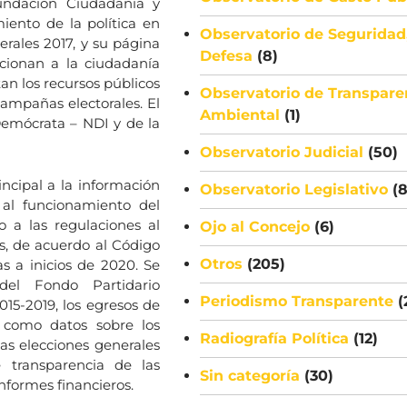
Fundación Ciudadanía y
iento de la política en
Observatorio de Seguridad
erales 2017, y su página
Defesa
(8)
rcionan a la ciudadanía
an los recursos públicos
Observatorio de Transpare
campañas electorales. El
Ambiental
(1)
Demócrata – NDI y de la
Observatorio Judicial
(50)
incipal a la información
Observatorio Legislativo
(8
n al funcionamiento del
o a las regulaciones al
Ojo al Concejo
(6)
as, de acuerdo al Código
Otros
(205)
s a inicios de 2020. Se
del Fondo Partidario
Periodismo Transparente
(
015-2019, los egresos de
í como datos sobre los
Radiografía Política
(12)
las elecciones generales
 transparencia de las
Sin categoría
(30)
informes financieros.