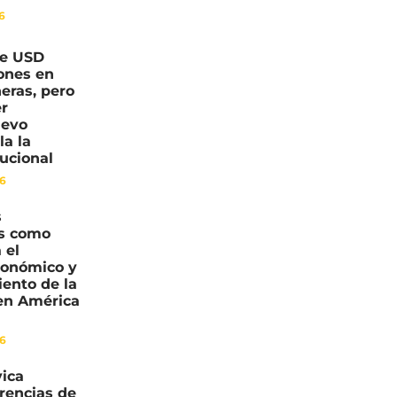
26
ne USD
ones en
eras, pero
er
uevo
la la
tucional
26
s
os como
 el
conómico y
iento de la
en América
26
vica
erencias de