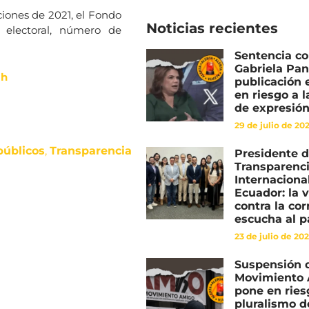
ciones de 2021, el Fondo
Noticias recientes
o electoral, número de
Sentencia co
Gabriela Pa
ih
publicación 
en riesgo a l
de expresió
29 de julio de 20
públicos
,
Transparencia
Presidente 
Transparenc
Internacional
Ecuador: la 
contra la co
escucha al p
23 de julio de 20
Suspensión 
Movimiento
pone en ries
pluralismo 