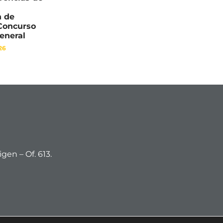
n de
 Concurso
General
26
gen – Of. 613.