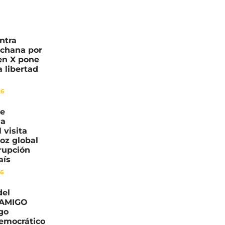
ntra
nchana por
en X pone
a libertad
n
26
de
ia
 visita
voz global
rrupción
aís
26
del
 AMIGO
go
democrático