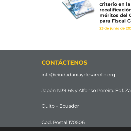
criterio en la
recalificació
méritos del
para Fiscal 
23 de junio de 20
CONTÁCTENOS
info@ciudadaniaydesarrollo.org
Japón N39-65 y Alfonso Pereira. Edf. Zai
Quito – Ecuador
Cod. Postal 170506