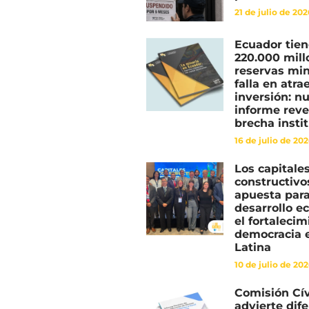
21 de julio de 20
Ecuador tie
220.000 mill
reservas min
falla en atra
inversión: n
informe reve
brecha insti
16 de julio de 20
Los capitale
constructiv
apuesta para
desarrollo e
el fortalecim
democracia 
Latina
10 de julio de 20
Comisión Cí
advierte dif