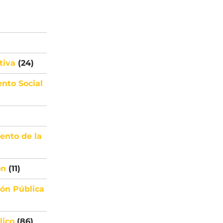
tiva
(24)
ento Social
ento de la
ón
(11)
ión Pública
lico
(86)