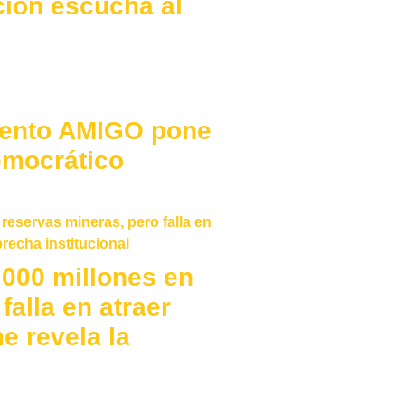
ción escucha al
iento AMIGO pone
emocrático
000 millones en
falla en atraer
e revela la