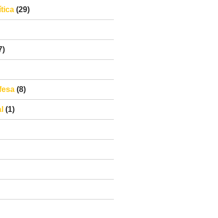
tica
(29)
7)
fesa
(8)
l
(1)