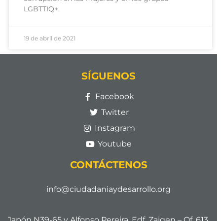
LGBTTIQ+.
19 de abril de 2021
SÍGUENOS
Facebook
Twitter
Instagram
Youtube
CONTÁCTENOS
info@ciudadaniaydesarrollo.org
Japón N39-65 y Alfonso Pereira. Edf. Zaigen – Of. 613.