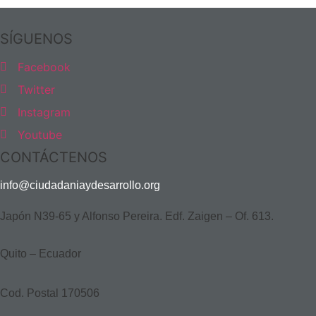
SÍGUENOS
Facebook
Twitter
Instagram
Youtube
CONTÁCTENOS
info@ciudadaniaydesarrollo.org
Japón N39-65 y Alfonso Pereira. Edf. Zaigen – Of. 613.
Quito – Ecuador
Cod. Postal 170506