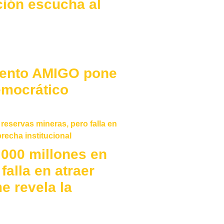
ción escucha al
iento AMIGO pone
emocrático
000 millones en
falla en atraer
e revela la