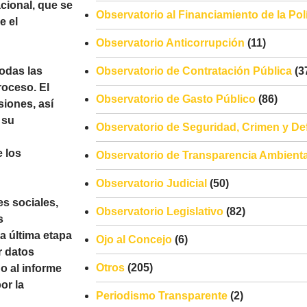
cional, que se
Observatorio al Financiamiento de la Polí
e el
Observatorio Anticorrupción
(11)
todas las
Observatorio de Contratación Pública
(3
roceso. El
Observatorio de Gasto Público
(86)
iones, así
 su
Observatorio de Seguridad, Crimen y De
 los
Observatorio de Transparencia Ambienta
Observatorio Judicial
(50)
es sociales,
Observatorio Legislativo
(82)
s
a última etapa
Ojo al Concejo
(6)
r datos
Otros
(205)
o al informe
or la
Periodismo Transparente
(2)