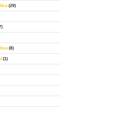
tica
(29)
7)
fesa
(8)
l
(1)