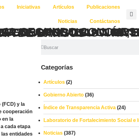
os
Iniciativas
Artículos
Publicaciones
Noticias
Contáctanos
E LA ENTIDADES FINANCIERAS CONTROLADAS A NIVEL NACIONAL DE LA SUPERINTENDENCIA DE BANCOS
Categorías
Artículos
(2)
Gobierno Abierto
(36)
 (FCD) y la
Índice de Transparencia Activa
(24)
e cooperación
 en la
Laboratorio de Fortalecimiento Social e
 a cada etapa
Noticias
(387)
 las entidades