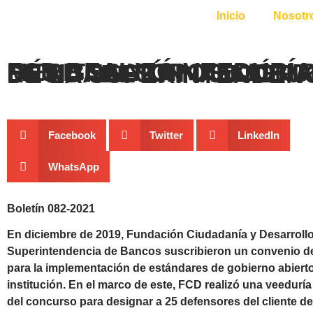
Inicio
Nosotr
FCD REALIZÓ VEEDURÍA AL SEGUNDO CONCURSO DE MÉRITOS Y OPOSICIÓN PARA LA POSTULACIÓN, SELECCIÓN Y DESIGNACIÓN DE LOS DEFENSORES DEL CLIENTE D
Facebook
Twitter
LinkedIn
WhatsApp
Boletín 082-2021
En diciembre de 2019, Fundación Ciudadanía y Desarrollo
Superintendencia de Bancos suscribieron un convenio d
para la implementación de estándares de gobierno abierto
institución. En el marco de este, FCD realizó una veeduría
del concurso para designar a 25 defensores del cliente de