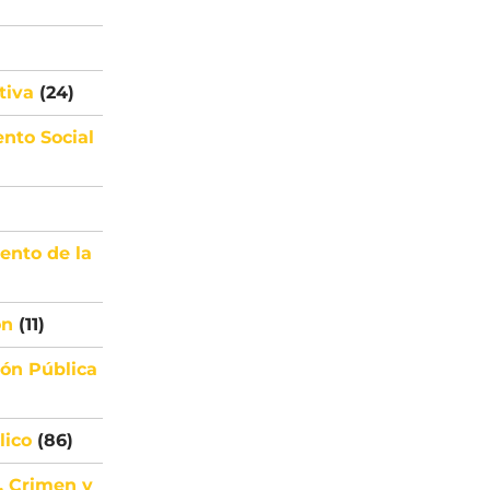
tiva
(24)
ento Social
ento de la
ón
(11)
ión Pública
lico
(86)
, Crimen y