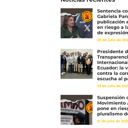
Sentencia co
Gabriela Pa
publicación 
en riesgo a l
de expresió
29 de julio de 20
Presidente 
Transparenc
Internacional
Ecuador: la 
contra la co
escucha al p
23 de julio de 20
Suspensión 
Movimiento
pone en ries
pluralismo 
21 de julio de 20