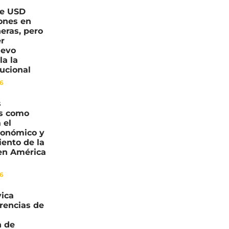
ne USD
ones en
eras, pero
er
uevo
la la
tucional
26
s
os como
 el
conómico y
iento de la
en América
26
vica
erencias de
n de