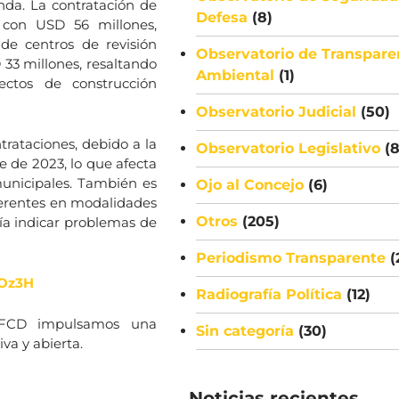
nda. La contratación de
Defesa
(8)
, con USD 56 millones,
de centros de revisión
Observatorio de Transpare
 33 millones, resaltando
Ambiental
(1)
ectos de construcción
Observatorio Judicial
(50)
trataciones, debido a la
Observatorio Legislativo
(8
 de 2023, lo que afecta
municipales. También es
Ojo al Concejo
(6)
erentes en modalidades
Otros
(205)
ría indicar problemas de
Periodismo Transparente
(
FOz3H
Radiografía Política
(12)
e FCD impulsamos una
Sin categoría
(30)
va y abierta.
Noticias recientes