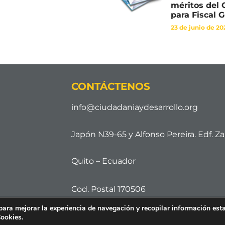
méritos del
para Fiscal 
23 de junio de 20
CONTÁCTENOS
info@ciudadaniaydesarrollo.org
Japón N39-65 y Alfonso Pereira. Edf. Zai
Quito – Ecuador
Cod. Postal 170506
para mejorar la experiencia de navegación y recopilar información esta
Cookies.