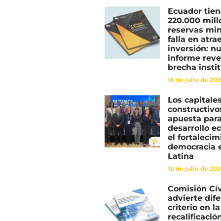
Ecuador tie
220.000 mill
reservas min
falla en atra
inversión: n
informe reve
brecha insti
16 de julio de 20
Los capitale
constructiv
apuesta para
desarrollo e
el fortalecim
democracia 
Latina
10 de julio de 20
Comisión Cí
advierte dif
criterio en la
recalificació