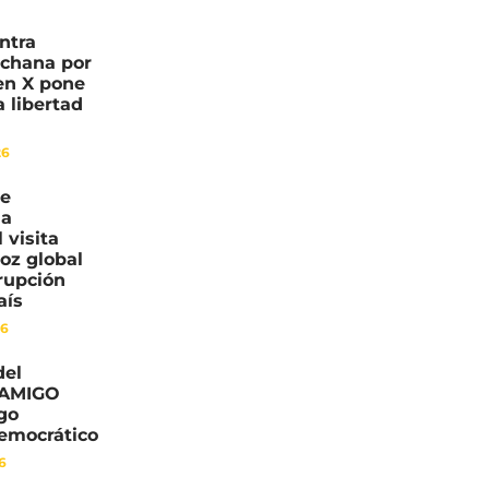
ntra
nchana por
en X pone
a libertad
n
26
de
ia
 visita
voz global
rrupción
aís
26
del
 AMIGO
go
democrático
26