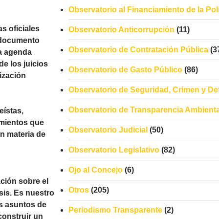
Observatorio al Financiamiento de la Polí
s oficiales
Observatorio Anticorrupción
(11)
l documento
Observatorio de Contratación Pública
(3
 la agenda
e los juicios
Observatorio de Gasto Público
(86)
lización
Observatorio de Seguridad, Crimen y De
Observatorio de Transparencia Ambienta
eístas,
imientos que
Observatorio Judicial
(50)
en materia de
Observatorio Legislativo
(82)
Ojo al Concejo
(6)
ción sobre el
Otros
(205)
sis. Es nuestro
s asuntos de
Periodismo Transparente
(2)
 construir un