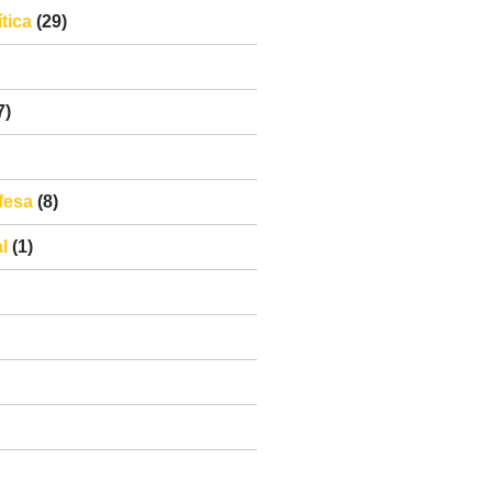
tica
(29)
7)
fesa
(8)
l
(1)