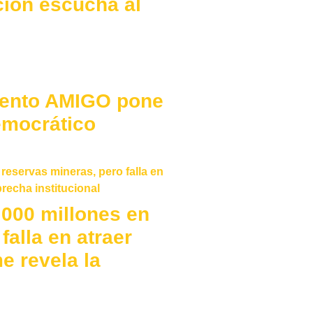
ción escucha al
iento AMIGO pone
emocrático
000 millones en
falla en atraer
e revela la