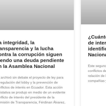
¿Cuánto
a integridad, la
de inte
ransparencia y la lucha
identif
ontra la corrupción siguen
Nacion
iendo una deuda pendiente
n la Asamblea Nacional
Este segund
conflictos d
relación de
 archivó sin debate el proyecto de ley para
compañías 
 regulación del lobby y la prevención de
nflictos de interés en Ecuador. Esta acción
gislativa se produjo en medio de un evidente
nflicto de interés del presidente de la
misión de Transparencia, Férdinan Álvarez,