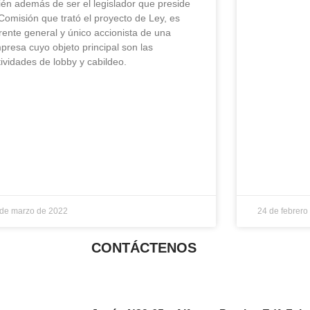
ién además de ser el legislador que preside
 Comisión que trató el proyecto de Ley, es
rente general y único accionista de una
presa cuyo objeto principal son las
tividades de lobby y cabildeo.
 de marzo de 2022
24 de febrero
CONTÁCTENOS
info@ciudadaniaydesarrollo.org