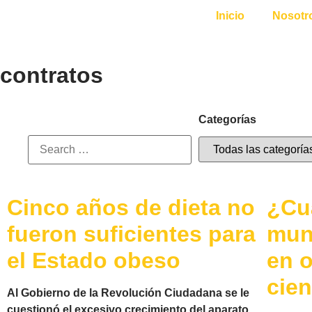
Inicio
Nosotr
contratos
Categorías
Cinco años de dieta no
¿Cuá
fueron suficientes para
mun
el Estado obeso
en o
cien
Al Gobierno de la Revolución Ciudadana se le
cuestionó el excesivo crecimiento del aparato