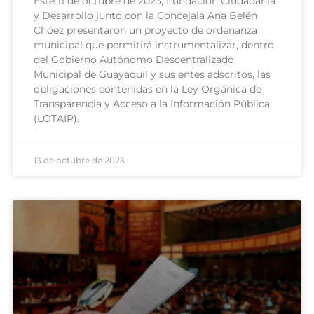
Este 11 de octubre de 2023, Fundación Ciudadanía
y Desarrollo junto con la Concejala Ana Belén
Chóez presentaron un proyecto de ordenanza
municipal que permitirá instrumentalizar, dentro
del Gobierno Autónomo Descentralizado
Municipal de Guayaquil y sus entes adscritos, las
obligaciones contenidas en la Ley Orgánica de
Transparencia y Acceso a la Información Pública
(LOTAIP).
13 de octubre de 2023