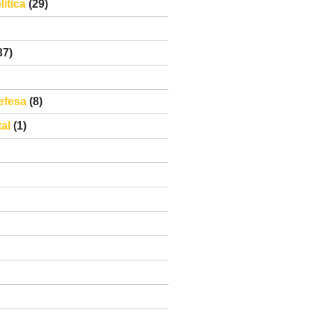
ítica
(29)
37)
efesa
(8)
al
(1)