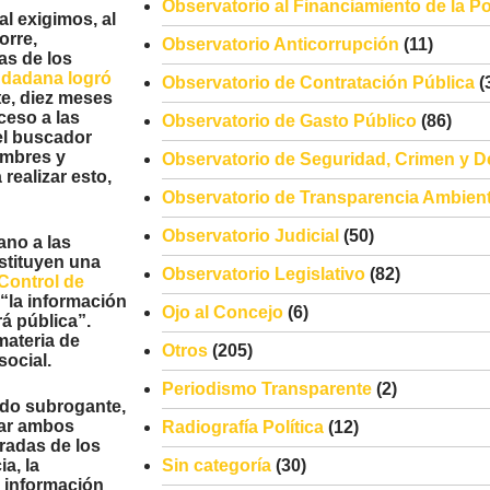
Observatorio al Financiamiento de la Pol
al exigimos, al
orre,
Observatorio Anticorrupción
(11)
as de los
iudadana logró
Observatorio de Contratación Pública
(
e, diez meses
ceso a las
Observatorio de Gasto Público
(86)
el buscador
ombres y
Observatorio de Seguridad, Crimen y D
realizar esto,
Observatorio de Transparencia Ambient
Observatorio Judicial
(50)
ano a las
stituyen una
Observatorio Legislativo
(82)
Control de
“la información
Ojo al Concejo
(6)
á pública”.
materia de
Otros
(205)
social.
Periodismo Transparente
(2)
ado subrogante,
esar ambos
Radiografía Política
(12)
radas de los
a, la
Sin categoría
(30)
a información