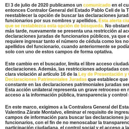
El 3 de julio de 2020 publicamos un
comunicado
en el cu
entonces Contralor General del Estado Pablo Celi de la T
reestablecer la opción de buscar las declaraciones jurad
funcionarios por sus nombres y apellidos.
Esta alerta c
que se restablezca esta opción de búsqueda.
No obstant
más tarde, nuevamente se presenta una restricción al ac
declaraciones juradas de funcionarios públicos, ya que 
requiere ingresar tanto el número de cédula como los n
apellidos del funcionario, cuando anteriormente se podía 
solo con uno de estos campos de forma optativa.
Este cambio en el buscador, limita el libre acceso ciudad
declaraciones. Además, las restricciones adoptadas con
clara violación al artículo 16 de la
Ley de Presentación y 
Declaraciones Patrimoniales Juradas
que establece que 
constante en las declaraciones patrimoniales juradas ser
Esta acción unilateral representa un grave retroceso en 
acceso a la información pública, transparencia y control 
En este marco, exigimos a la Contralora General del Est
Valentina Zárate Montalvo, eliminar el requisito de ingr
campos de información para buscar las declaraciones ju
funcionarios, con el fin de no menoscabar la transparenci
participación ciudadana, el control social y el acceso a l