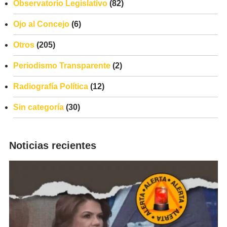
Observatorio Legislativo
(82)
Ojo al Concejo
(6)
Otros
(205)
Periodismo Transparente
(2)
Radiografía Política
(12)
Sin categoría
(30)
Noticias recientes